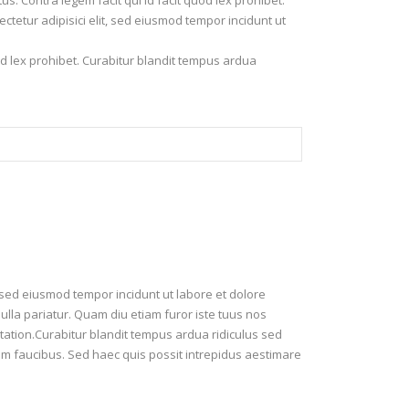
us. Contra legem facit qui id facit quod lex prohibet.
ectetur adipisici elit, sed eiusmod tempor incidunt ut
uod lex prohibet. Curabitur blandit tempus ardua
, sed eiusmod tempor incidunt ut labore et dolore
lla pariatur. Quam diu etiam furor iste tuus nos
tation.Curabitur blandit tempus ardua ridiculus sed
um faucibus. Sed haec quis possit intrepidus aestimare