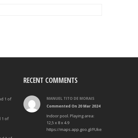
RECENT COMMENTS
MANUEL TITO DE MORAIS
nd 1 of
Commented On 20 Mar 2024
Indoor pool. Playing area:
 1 of
12,5 x 8 x 4.9
https://maps.app.goo.gl/FUke23Bzp1aCfMhd6