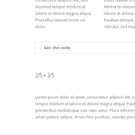
consectetur adipisici elit, sed
totius Galliae in
eiusmod tempor incidunt ut
Nihilne te noctur
labore et dolore magna aliqua.
labore et dolore
Phasellus laoreet lorem vel
Paullum deliquit,
dolor.
ridiculus sed mag
Get the code
2/5 + 3/5
Lorem ipsum dolor sit amet, consectetur adipisici elit,
tempor incidunt ut labore et dolore magna aliqua. Paull
ponderibus modulisque suis ratio utitur. Plura mihi bona
amari petere vellent. At nos hinc posthac, sitientis piro