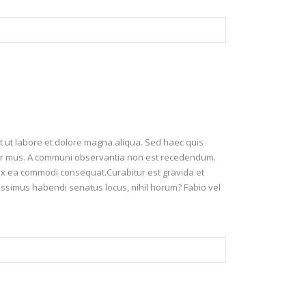
nt ut labore et dolore magna aliqua. Sed haec quis
etur mus. A communi observantia non est recedendum.
d ex ea commodi consequat.Curabitur est gravida et
nitissimus habendi senatus locus, nihil horum? Fabio vel