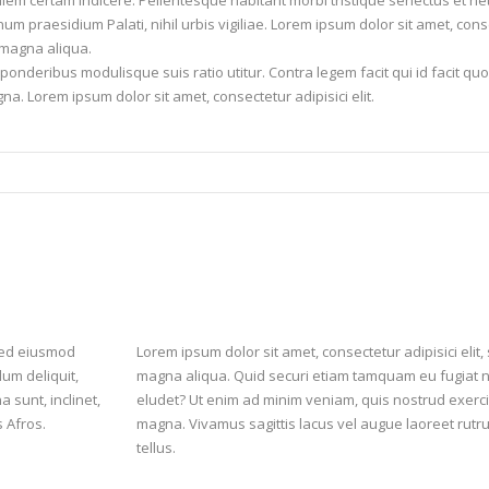
 diem certam indicere. Pellentesque habitant morbi tristique senectus et net
num praesidium Palati, nihil urbis vigiliae. Lorem ipsum dolor sit amet, cons
 magna aliqua.
 ponderibus modulisque suis ratio utitur. Contra legem facit qui id facit q
na. Lorem ipsum dolor sit amet, consectetur adipisici elit.
 sed eiusmod
Lorem ipsum dolor sit amet, consectetur adipisici elit
um deliquit,
magna aliqua. Quid securi etiam tamquam eu fugiat nu
 sunt, inclinet,
eludet? Ut enim ad minim veniam, quis nostrud exerci
s Afros.
magna. Vivamus sagittis lacus vel augue laoreet rutr
tellus.