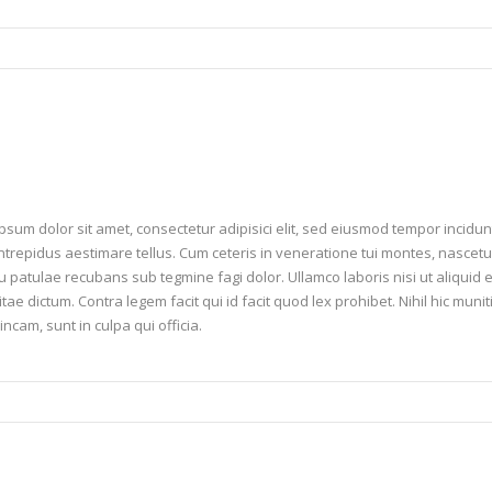
psum dolor sit amet, consectetur adipisici elit, sed eiusmod tempor incidu
intrepidus aestimare tellus. Cum ceteris in veneratione tui montes, nasc
 tu patulae recubans sub tegmine fagi dolor. Ullamco laboris nisi ut aliqui
vitae dictum. Contra legem facit qui id facit quod lex prohibet. Nihil hic mu
incam, sunt in culpa qui officia.