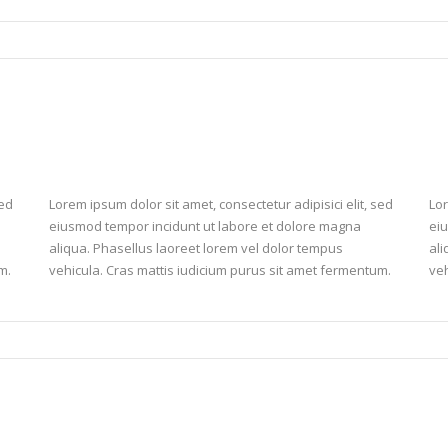
sed
Lorem ipsum dolor sit amet, consectetur adipisici elit, sed
Lor
eiusmod tempor incidunt ut labore et dolore magna
ei
aliqua. Phasellus laoreet lorem vel dolor tempus
ali
m.
vehicula. Cras mattis iudicium purus sit amet fermentum.
veh