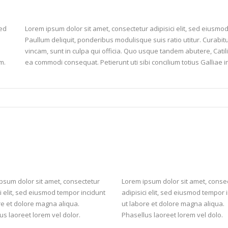
sed
Lorem ipsum dolor sit amet, consectetur adipisici elit, sed eiusmo
Paullum deliquit, ponderibus modulisque suis ratio utitur. Curabitur
vincam, sunt in culpa qui officia. Quo usque tandem abutere, Catilin
m.
ea commodi consequat. Petierunt uti sibi concilium totius Galliae i
psum dolor sit amet, consectetur
Lorem ipsum dolor sit amet, conse
ci elit, sed eiusmod tempor incidunt
adipisici elit, sed eiusmod tempor 
re et dolore magna aliqua.
ut labore et dolore magna aliqua.
us laoreet lorem vel dolor.
Phasellus laoreet lorem vel dolo.