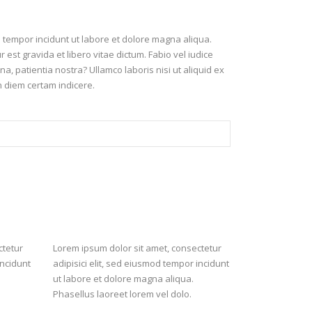
d tempor incidunt ut labore et dolore magna aliqua.
 est gravida et libero vitae dictum. Fabio vel iudice
a, patientia nostra? Ullamco laboris nisi ut aliquid ex
n diem certam indicere.
ctetur
Lorem ipsum dolor sit amet, consectetur
incidunt
adipisici elit, sed eiusmod tempor incidunt
ut labore et dolore magna aliqua.
Phasellus laoreet lorem vel dolo.